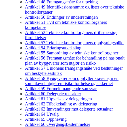
Artikkel 48 Framgangsmåte for utpeking
Artikkel 49 Identifikasjonsnumre og lister over tekniske
kontrollorganer
Artikkel 50 Endringer av underretningen
Artikkel 51 Tvil om tekniske kontrollorganers
kompetanse
Artikkel 52 Tekniske kontrollorganers driftsmessige
forpliktelser
Artikkel 53 Tekniske kontrollorganers opplysningsplikt
Artikkel 54 Erfaringsutveksling
Artikkel 55 Samordning av tekniske kontrollorganer
Artikkel 56 Framgangsmåte for behandling på nasjonalt
plan av byggevarer som utgjør en risiko
Artikkel 57 Unionens framgangsmåte ved beslutninger
om beskyttelsestiltak
Artikkel 58 Byggevarer som oppfyller kravene, men
som likevel utgjør en risiko for helse og sikkerhet
Artikkel 59 Formelt manglende samsvar
Artikkel 60 Delegerte rettsakter
Artikkel 61 Utøvelse av delegeringen
Artikkel 62 Tilbakekalling av delegering
Artikkel 63 Innvendinger mot delegerte rettsakter
Artikkel 64 Utvalg
Artikkel 65 Oppheving
Artikkel 66 Overgangsbestemmelser