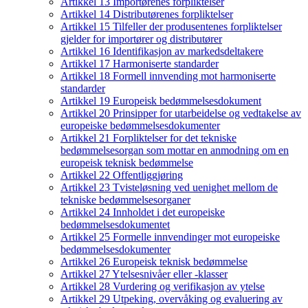
Artikkel 13 Importørenes forpliktelser
Artikkel 14 Distributørenes forpliktelser
Artikkel 15 Tilfeller der produsentenes forpliktelser
gjelder for importører og distributører
Artikkel 16 Identifikasjon av markedsdeltakere
Artikkel 17 Harmoniserte standarder
Artikkel 18 Formell innvending mot harmoniserte
standarder
Artikkel 19 Europeisk bedømmelsesdokument
Artikkel 20 Prinsipper for utarbeidelse og vedtakelse av
europeiske bedømmelsesdokumenter
Artikkel 21 Forpliktelser for det tekniske
bedømmelsesorgan som mottar en anmodning om en
europeisk teknisk bedømmelse
Artikkel 22 Offentliggjøring
Artikkel 23 Tvisteløsning ved uenighet mellom de
tekniske bedømmelsesorganer
Artikkel 24 Innholdet i det europeiske
bedømmelsesdokumentet
Artikkel 25 Formelle innvendinger mot europeiske
bedømmelsesdokumenter
Artikkel 26 Europeisk teknisk bedømmelse
Artikkel 27 Ytelsesnivåer eller -klasser
Artikkel 28 Vurdering og verifikasjon av ytelse
Artikkel 29 Utpeking, overvåking og evaluering av