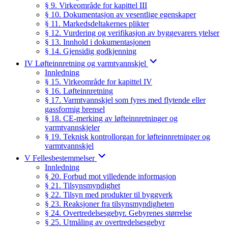
§ 9. Virkeområde for kapittel III
§ 10. Dokumentasjon av vesentlige egenskaper
§ 11. Markedsdeltakernes plikter
§ 12. Vurdering og verifikasjon av byggevarers ytelser
§ 13. Innhold i dokumentasjonen
§ 14. Gjensidig godkjenning
IV Løfteinnretning og varmtvannskjel
Innledning
§ 15. Virkeområde for kapittel IV
§ 16. Løfteinnretning
§ 17. Varmtvannskjel som fyres med flytende eller
gassformig brensel
§ 18. CE-merking av løfteinnretninger og
varmtvannskjeler
§ 19. Teknisk kontrollorgan for løfteinnretninger og
varmtvannskjel
V Fellesbestemmelser
Innledning
§ 20. Forbud mot villedende informasjon
§ 21. Tilsynsmyndighet
§ 22. Tilsyn med produkter til byggverk
§ 23. Reaksjoner fra tilsynsmyndigheten
§ 24. Overtredelsesgebyr. Gebyrenes størrelse
§ 25. Utmåling av overtredelsesgebyr