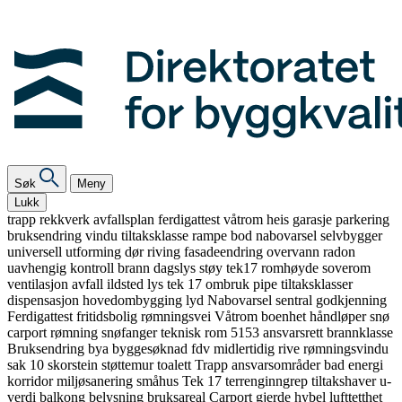
Søk
Meny
Lukk
trapp
rekkverk
avfallsplan
ferdigattest
våtrom
heis
garasje
parkering
bruksendring
vindu
tiltaksklasse
rampe
bod
nabovarsel
selvbygger
universell utforming
dør
riving
fasadeendring
overvann
radon
uavhengig kontroll
brann
dagslys
støy
tek17
romhøyde
soverom
ventilasjon
avfall
ildsted
lys
tek 17
ombruk
pipe
tiltaksklasser
dispensasjon
hovedombygging
lyd
Nabovarsel
sentral godkjenning
Ferdigattest
fritidsbolig
rømningsvei
Våtrom
boenhet
håndløper
snø
carport
rømning
snøfanger
teknisk rom
5153
ansvarsrett
brannklasse
Bruksendring
bya
byggesøknad
fdv
midlertidig
rive
rømningsvindu
sak 10
skorstein
støttemur
toalett
Trapp
ansvarsområder
bad
energi
korridor
miljøsanering
småhus
Tek 17
terrenginngrep
tiltakshaver
u-
verdi
balkong
belysning
bruksareal
Carport
gjerde
hybel
lufttetthet