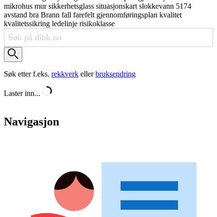
mikrohus
mur
sikkerhetsglass
situasjonskart
slokkevann
5174
avstand
bra
Brann
fall
farefelt
gjennomføringsplan
kvalitet
kvalitetssikring
ledelinje
risikoklasse
Søk etter f.eks.
rekkverk
eller
bruksendring
Laster inn...
Navigasjon