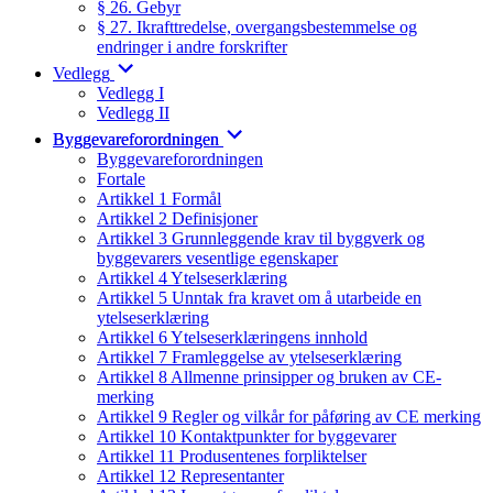
§ 26. Gebyr
§ 27. Ikrafttredelse, overgangsbestemmelse og
endringer i andre forskrifter
Vedlegg
Vedlegg I
Vedlegg II
Byggevareforordningen
Byggevareforordningen
Fortale
Artikkel 1 Formål
Artikkel 2 Definisjoner
Artikkel 3 Grunnleggende krav til byggverk og
byggevarers vesentlige egenskaper
Artikkel 4 Ytelseserklæring
Artikkel 5 Unntak fra kravet om å utarbeide en
ytelseserklæring
Artikkel 6 Ytelseserklæringens innhold
Artikkel 7 Framleggelse av ytelseserklæring
Artikkel 8 Allmenne prinsipper og bruken av CE-
merking
Artikkel 9 Regler og vilkår for påføring av CE merking
Artikkel 10 Kontaktpunkter for byggevarer
Artikkel 11 Produsentenes forpliktelser
Artikkel 12 Representanter