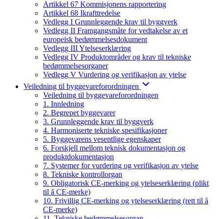
Artikkel 67 Kommisjonens rapportering
Artikkel 68 Ikrafttredelse
Vedlegg I Grunnleggende krav til byggverk
Vedlegg II Framgangsmåte for vedtakelse av et
europeisk bedømmelsesdokument
Vedlegg III Ytelseserklæring
Vedlegg IV Produktområder og krav til tekniske
bedømmelsesorganer
Vedlegg V Vurdering og verifikasjon av ytelse
Veiledning til byggevareforordningen
Veiledning til byggevareforordningen
1. Innledning
2. Begrepet byggevarer
3. Grunnleggende krav til byggverk
4. Harmoniserte tekniske spesifikasjoner
5. Byggevarens vesentlige egenskaper
6. Forskjell mellom teknisk dokumentasjon og
produktdokumentasjon
7. Systemer for vurdering og verifikasjon av ytelse
8. Tekniske kontrollorgan
9. Obligatorisk CE-merking og ytelseserklæring (plikt
til å CE-merke)
10. Frivillig CE-merking og ytelseserklæring (rett til å
CE-merke)
11. Tekniske bedømmelsesorgan