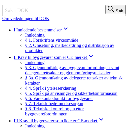
Søk
Søk
Om veiledningen til DOK
I Innledende bestemmelser
Innledning
§ 1. Forskriftens virkeområde
§ 2. Omsetning, markedsføring og distribusjon av
produkter
II Krav til byggevarer som er CE-merket
Innledning
§ 3. Gjennomføring av byggevareforordningen samt
delegerte rettsakter og gjennomføringsrettsakter
§ 3a. Gjennomføring av delegerte rettsakter av teknisk
karakter
§ 4. Språk i ytelseserklæring
§ 5. Språk på anvisninger og sikkerhetsinformasjon
§ 6. Varekontaktpunkt for byggevarer
§ 7. Teknisk bedømmelsesorgan
§ 8. Tekniske kontrollorgan etter
byggevareforordningen
III Krav til byggevarer som ikke er CE-merket
Innledning