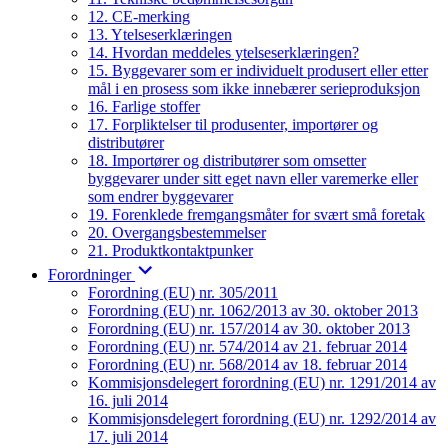
12. CE-merking
13. Ytelseserklæringen
14. Hvordan meddeles ytelseserklæringen?
15. Byggevarer som er individuelt produsert eller etter
mål i en prosess som ikke innebærer serieproduksjon
16. Farlige stoffer
17. Forpliktelser til produsenter, importører og
distributører
18. Importører og distributører som omsetter
byggevarer under sitt eget navn eller varemerke eller
som endrer byggevarer
19. Forenklede fremgangsmåter for svært små foretak
20. Overgangsbestemmelser
21. Produktkontaktpunker
Forordninger
Forordning (EU) nr. 305/2011
Forordning (EU) nr. 1062/2013 av 30. oktober 2013
Forordning (EU) nr. 157/2014 av 30. oktober 2013
Forordning (EU) nr. 574/2014 av 21. februar 2014
Forordning (EU) nr. 568/2014 av 18. februar 2014
Kommisjonsdelegert forordning (EU) nr. 1291/2014 av
16. juli 2014
Kommisjonsdelegert forordning (EU) nr. 1292/2014 av
17. juli 2014