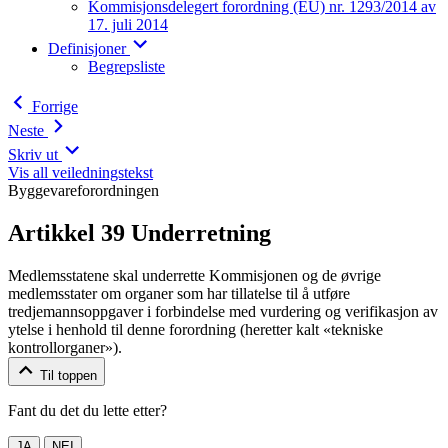
Kommisjonsdelegert forordning (EU) nr. 1293/2014 av
17. juli 2014
Definisjoner
Begrepsliste
Forrige
Neste
Skriv ut
Vis all veiledningstekst
Byggevareforordningen
Artikkel 39 Underretning
Medlemsstatene skal underrette Kommisjonen og de øvrige
medlemsstater om organer som har tillatelse til å utføre
tredjemannsoppgaver i forbindelse med vurdering og verifikasjon av
ytelse i henhold til denne forordning (heretter kalt «tekniske
kontrollorganer»).
Til toppen
Fant du det du lette etter?
JA
NEI