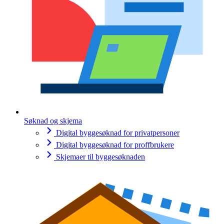
Søknad og skjema
Digital byggesøknad for privatpersoner
Digital byggesøknad for proffbrukere
Skjemaer til byggesøknaden