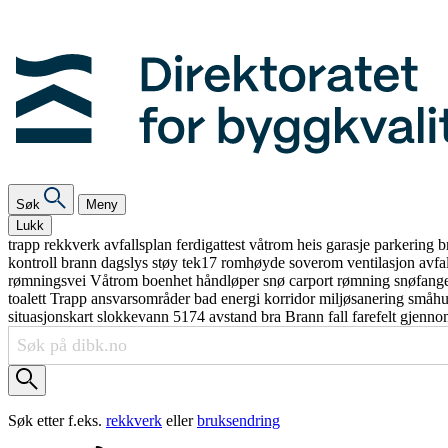
Søk
Meny
Lukk
trapp
rekkverk
avfallsplan
ferdigattest
våtrom
heis
garasje
parkering
b
kontroll
brann
dagslys
støy
tek17
romhøyde
soverom
ventilasjon
avfa
rømningsvei
Våtrom
boenhet
håndløper
snø
carport
rømning
snøfang
toalett
Trapp
ansvarsområder
bad
energi
korridor
miljøsanering
småh
situasjonskart
slokkevann
5174
avstand
bra
Brann
fall
farefelt
gjenno
Søk etter f.eks.
rekkverk
eller
bruksendring