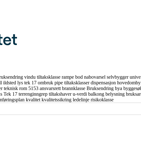
ruksendring
vindu
tiltaksklasse
rampe
bod
nabovarsel
selvbygger
unive
ll
ildsted
lys
tek 17
ombruk
pipe
tiltaksklasser
dispensasjon
hovedomby
er
teknisk rom
5153
ansvarsrett
brannklasse
Bruksendring
bya
byggesø
us
Tek 17
terrenginngrep
tiltakshaver
u-verdi
balkong
belysning
bruksa
mføringsplan
kvalitet
kvalitetssikring
ledelinje
risikoklasse