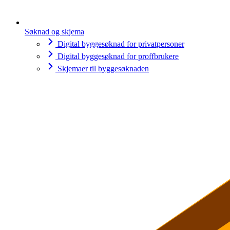
Søknad og skjema
Digital byggesøknad for privatpersoner
Digital byggesøknad for proffbrukere
Skjemaer til byggesøknaden