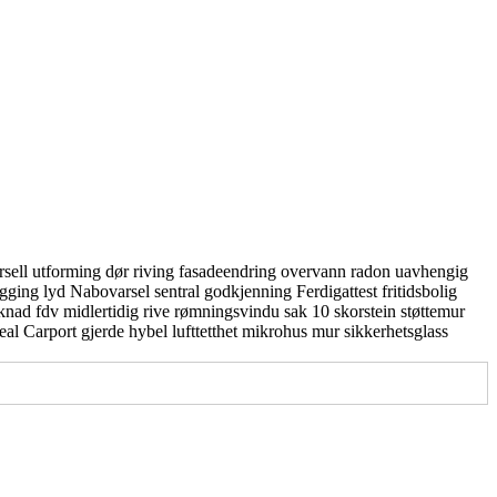
rsell utforming
dør
riving
fasadeendring
overvann
radon
uavhengig
gging
lyd
Nabovarsel
sentral godkjenning
Ferdigattest
fritidsbolig
knad
fdv
midlertidig
rive
rømningsvindu
sak 10
skorstein
støttemur
real
Carport
gjerde
hybel
lufttetthet
mikrohus
mur
sikkerhetsglass