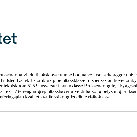
ruksendring
vindu
tiltaksklasse
rampe
bod
nabovarsel
selvbygger
unive
ll
ildsted
lys
tek 17
ombruk
pipe
tiltaksklasser
dispensasjon
hovedomby
er
teknisk rom
5153
ansvarsrett
brannklasse
Bruksendring
bya
byggesø
us
Tek 17
terrenginngrep
tiltakshaver
u-verdi
balkong
belysning
bruksa
mføringsplan
kvalitet
kvalitetssikring
ledelinje
risikoklasse