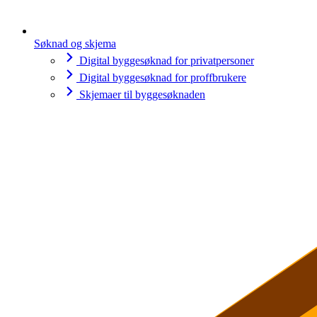
Søknad og skjema
Digital byggesøknad for privatpersoner
Digital byggesøknad for proffbrukere
Skjemaer til byggesøknaden