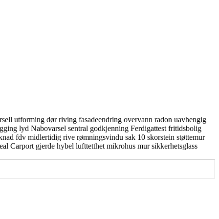
rsell utforming
dør
riving
fasadeendring
overvann
radon
uavhengig
gging
lyd
Nabovarsel
sentral godkjenning
Ferdigattest
fritidsbolig
knad
fdv
midlertidig
rive
rømningsvindu
sak 10
skorstein
støttemur
real
Carport
gjerde
hybel
lufttetthet
mikrohus
mur
sikkerhetsglass