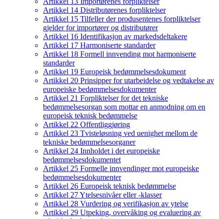
Artikkel 13 Importørenes forpliktelser
Artikkel 14 Distributørenes forpliktelser
Artikkel 15 Tilfeller der produsentenes forpliktelser
gjelder for importører og distributører
Artikkel 16 Identifikasjon av markedsdeltakere
Artikkel 17 Harmoniserte standarder
Artikkel 18 Formell innvending mot harmoniserte
standarder
Artikkel 19 Europeisk bedømmelsesdokument
Artikkel 20 Prinsipper for utarbeidelse og vedtakelse av
europeiske bedømmelsesdokumenter
Artikkel 21 Forpliktelser for det tekniske
bedømmelsesorgan som mottar en anmodning om en
europeisk teknisk bedømmelse
Artikkel 22 Offentliggjøring
Artikkel 23 Tvisteløsning ved uenighet mellom de
tekniske bedømmelsesorganer
Artikkel 24 Innholdet i det europeiske
bedømmelsesdokumentet
Artikkel 25 Formelle innvendinger mot europeiske
bedømmelsesdokumenter
Artikkel 26 Europeisk teknisk bedømmelse
Artikkel 27 Ytelsesnivåer eller -klasser
Artikkel 28 Vurdering og verifikasjon av ytelse
Artikkel 29 Utpeking, overvåking og evaluering av