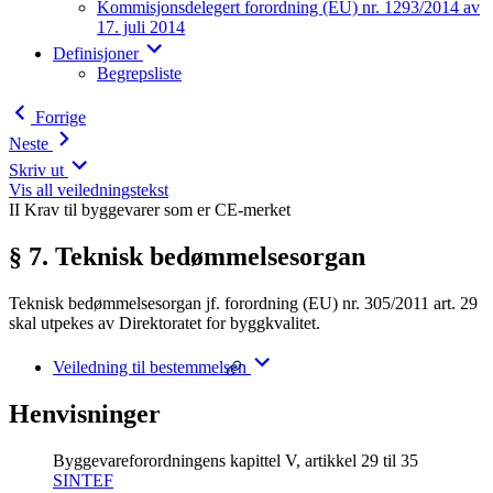
Kommisjonsdelegert forordning (EU) nr. 1293/2014 av
17. juli 2014
Definisjoner
Begrepsliste
Forrige
Neste
Skriv ut
Vis all veiledningstekst
II Krav til byggevarer som er CE-merket
§ 7. Teknisk bedømmelsesorgan
Teknisk bedømmelsesorgan jf. forordning (EU) nr. 305/2011 art. 29
skal utpekes av Direktoratet for byggkvalitet.
Veiledning til bestemmelsen
Henvisninger
Byggevareforordningens kapittel V, artikkel 29 til 35
SINTEF