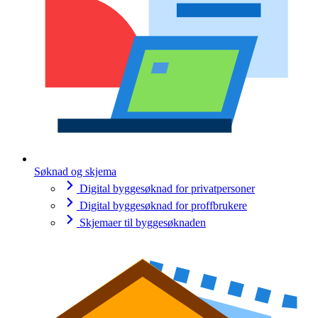
Søknad og skjema
Digital byggesøknad for privatpersoner
Digital byggesøknad for proffbrukere
Skjemaer til byggesøknaden