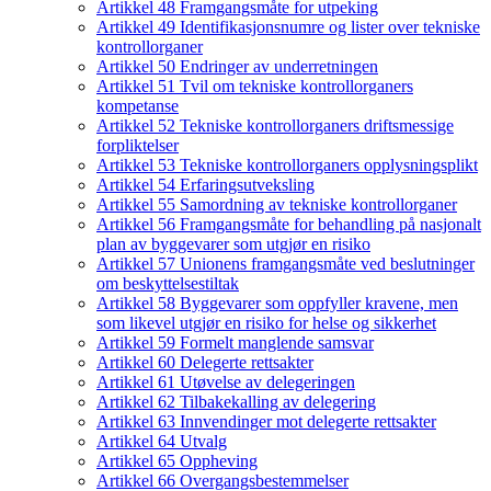
Artikkel 48 Framgangsmåte for utpeking
Artikkel 49 Identifikasjonsnumre og lister over tekniske
kontrollorganer
Artikkel 50 Endringer av underretningen
Artikkel 51 Tvil om tekniske kontrollorganers
kompetanse
Artikkel 52 Tekniske kontrollorganers driftsmessige
forpliktelser
Artikkel 53 Tekniske kontrollorganers opplysningsplikt
Artikkel 54 Erfaringsutveksling
Artikkel 55 Samordning av tekniske kontrollorganer
Artikkel 56 Framgangsmåte for behandling på nasjonalt
plan av byggevarer som utgjør en risiko
Artikkel 57 Unionens framgangsmåte ved beslutninger
om beskyttelsestiltak
Artikkel 58 Byggevarer som oppfyller kravene, men
som likevel utgjør en risiko for helse og sikkerhet
Artikkel 59 Formelt manglende samsvar
Artikkel 60 Delegerte rettsakter
Artikkel 61 Utøvelse av delegeringen
Artikkel 62 Tilbakekalling av delegering
Artikkel 63 Innvendinger mot delegerte rettsakter
Artikkel 64 Utvalg
Artikkel 65 Oppheving
Artikkel 66 Overgangsbestemmelser