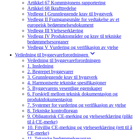
Artikkel 67 Kommisjonens rapportering
Artikkel 68 Ikrafttredelse
Vedlegg I Grunnleggende krav til byggverk
Vedlegg II Framgangsmåte for vedtakelse av et
europeisk bedømmelsesdokument
Vedlegg III Ytelseserklæring
Vedlegg IV Produktområder og krav til tekniske
bedømmelsesorganer
Vedlegg V Vurdering og verifikasjon av ytelse
Veiledning til byggevareforordningen
Veiledning til byggevareforordningen
1. Innledning
2. Begrepet byggevarer
3. Grunnleggende krav til byggverk
4. Harmoniserte tekniske spesifikasjoner
5. Byggevarens vesentlige egenskaper
6. Forskjell mellom teknisk dokumentasjon og
produktdokumentasjon
7. Systemer for vurdering og verifikasjon av ytelse
8. Tekniske kontrollorgan
9. Obligatorisk CE-merking og ytelseserklæring (plikt
til å CE-merke)
10. Frivillig CE-merking og ytelseserklæring (rett til å
CE-merke)
11. Tekniske bedømmelsesorgan