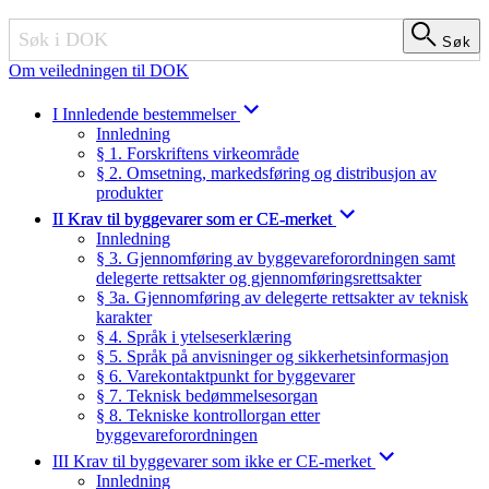
Søk
Søk
Om veiledningen til DOK
I Innledende bestemmelser
Innledning
§ 1. Forskriftens virkeområde
§ 2. Omsetning, markedsføring og distribusjon av
produkter
II Krav til byggevarer som er CE-merket
Innledning
§ 3. Gjennomføring av byggevareforordningen samt
delegerte rettsakter og gjennomføringsrettsakter
§ 3a. Gjennomføring av delegerte rettsakter av teknisk
karakter
§ 4. Språk i ytelseserklæring
§ 5. Språk på anvisninger og sikkerhetsinformasjon
§ 6. Varekontaktpunkt for byggevarer
§ 7. Teknisk bedømmelsesorgan
§ 8. Tekniske kontrollorgan etter
byggevareforordningen
III Krav til byggevarer som ikke er CE-merket
Innledning