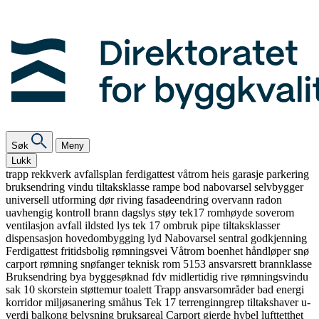
Søk
Meny
Lukk
trapp
rekkverk
avfallsplan
ferdigattest
våtrom
heis
garasje
parkering
bruksendring
vindu
tiltaksklasse
rampe
bod
nabovarsel
selvbygger
universell utforming
dør
riving
fasadeendring
overvann
radon
uavhengig kontroll
brann
dagslys
støy
tek17
romhøyde
soverom
ventilasjon
avfall
ildsted
lys
tek 17
ombruk
pipe
tiltaksklasser
dispensasjon
hovedombygging
lyd
Nabovarsel
sentral godkjenning
Ferdigattest
fritidsbolig
rømningsvei
Våtrom
boenhet
håndløper
snø
carport
rømning
snøfanger
teknisk rom
5153
ansvarsrett
brannklasse
Bruksendring
bya
byggesøknad
fdv
midlertidig
rive
rømningsvindu
sak 10
skorstein
støttemur
toalett
Trapp
ansvarsområder
bad
energi
korridor
miljøsanering
småhus
Tek 17
terrenginngrep
tiltakshaver
u-
verdi
balkong
belysning
bruksareal
Carport
gjerde
hybel
lufttetthet