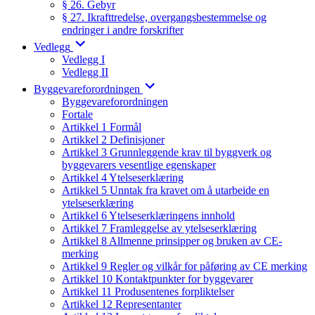
§ 26. Gebyr
§ 27. Ikrafttredelse, overgangsbestemmelse og
endringer i andre forskrifter
Vedlegg
Vedlegg I
Vedlegg II
Byggevareforordningen
Byggevareforordningen
Fortale
Artikkel 1 Formål
Artikkel 2 Definisjoner
Artikkel 3 Grunnleggende krav til byggverk og
byggevarers vesentlige egenskaper
Artikkel 4 Ytelseserklæring
Artikkel 5 Unntak fra kravet om å utarbeide en
ytelseserklæring
Artikkel 6 Ytelseserklæringens innhold
Artikkel 7 Framleggelse av ytelseserklæring
Artikkel 8 Allmenne prinsipper og bruken av CE-
merking
Artikkel 9 Regler og vilkår for påføring av CE merking
Artikkel 10 Kontaktpunkter for byggevarer
Artikkel 11 Produsentenes forpliktelser
Artikkel 12 Representanter