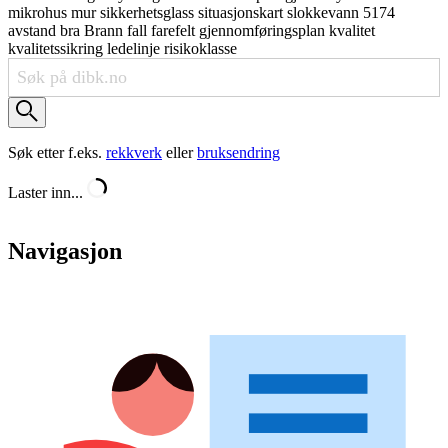
mikrohus
mur
sikkerhetsglass
situasjonskart
slokkevann
5174
avstand
bra
Brann
fall
farefelt
gjennomføringsplan
kvalitet
kvalitetssikring
ledelinje
risikoklasse
Søk etter f.eks.
rekkverk
eller
bruksendring
Laster inn...
Navigasjon