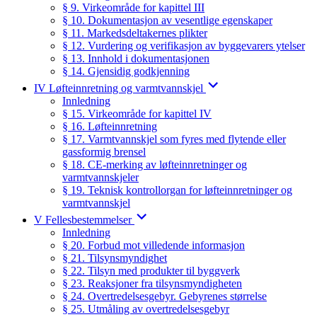
§ 9. Virkeområde for kapittel III
§ 10. Dokumentasjon av vesentlige egenskaper
§ 11. Markedsdeltakernes plikter
§ 12. Vurdering og verifikasjon av byggevarers ytelser
§ 13. Innhold i dokumentasjonen
§ 14. Gjensidig godkjenning
IV Løfteinnretning og varmtvannskjel
Innledning
§ 15. Virkeområde for kapittel IV
§ 16. Løfteinnretning
§ 17. Varmtvannskjel som fyres med flytende eller
gassformig brensel
§ 18. CE-merking av løfteinnretninger og
varmtvannskjeler
§ 19. Teknisk kontrollorgan for løfteinnretninger og
varmtvannskjel
V Fellesbestemmelser
Innledning
§ 20. Forbud mot villedende informasjon
§ 21. Tilsynsmyndighet
§ 22. Tilsyn med produkter til byggverk
§ 23. Reaksjoner fra tilsynsmyndigheten
§ 24. Overtredelsesgebyr. Gebyrenes størrelse
§ 25. Utmåling av overtredelsesgebyr