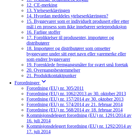
12. CE-merking
13. Ytelseserklæringen
14. Hvordan meddeles ytelseserklæringen?
15. Byggevarer som er individuelt produsert eller etter
mål i en prosess som ikke innebærer serieproduksjon
16. Farlige stoffer
17. Forpliktelser til produsenter, importører og
distributører
18. Importører og distributører som omsetter
byggevarer under sitt eget navn eller varemerke eller
som endrer byggevarer
19. Forenklede fremgangsmåter for svært små foretak
20. Overgangsbestemmelser
21. Produktkontaktpunker
Forordninger
Forordning (EU) nr. 305/2011
Forordning (EU) nr. 1062/2013 av 30. oktober 2013
Forordning (EU) nr. 157/2014 av 30. oktober 2013
Forordning (EU) nr. 574/2014 av 21. februar 2014
Forordning (EU) nr. 568/2014 av 18. februar 2014
Kommisjonsdelegert forordning (EU) nr. 1291/2014 av
16. juli 2014
Kommisjonsdelegert forordning (EU) nr. 1292/2014 av
17. juli 2014