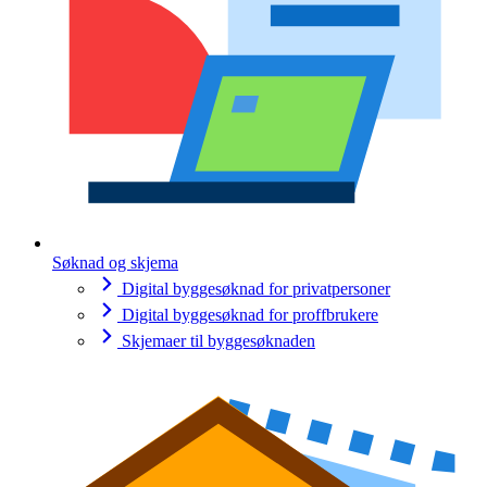
Søknad og skjema
Digital byggesøknad for privatpersoner
Digital byggesøknad for proffbrukere
Skjemaer til byggesøknaden