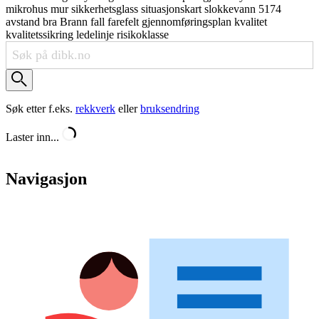
mikrohus
mur
sikkerhetsglass
situasjonskart
slokkevann
5174
avstand
bra
Brann
fall
farefelt
gjennomføringsplan
kvalitet
kvalitetssikring
ledelinje
risikoklasse
Søk etter f.eks.
rekkverk
eller
bruksendring
Laster inn...
Navigasjon