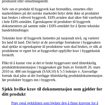
produsent eller omsetningsledd.
Selv om et produkt til byggverk kan fremstilles, omsettes eller
markedsføres på det norske markedet betyr dette ikke at produktet
kan brukes i ethvert byggverk. EØS-avtalen skal sikre fritt varebytte
i hele EØS-området. Egenskapene til produkter til byggverk
dokumenteres på samme måte i EØS-området for å fjerne tekniske
handelshindringer.
Tekniske krav til byggverk fastsettes på nasjonalt nivå, og varierer
fra land til land. Det betyr at de ansvarlige foretakene i byggesaken
skal sjekke at egenskapene til produktene som skal brukes, er slik at
produktene er egnet for at byggverket oppfyller krav i byggteknisk
forskrift.
Plikt til å kunne vise at det er brukt byggevarer med tilstrekkelig
produktdokumentasjon i byggesaken går fram av forskrift 26. mars
2010 nr. 488 om byggesak (SAK10) § 5-5 bokstav e. Ansvarlige
foretak skal påse at det foreligge tilstrekkelig produktdokumentasjon
før produkter bygges inn i byggverk.
Sjekk hvilke krav til dokumentasjon som gjelder for
ditt produkt
Prøv også sjekklisten som hjelper deg å finne kravene for å