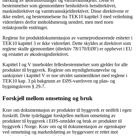
merking av løfteinnretninger og varmtvannskjeler. Dette er
bestemmelser som gjennomfører henholdsvis heisdirektivet,
maskindirektivet og varmtvannskjeldirektivet. Disse direktivene er
ikke endret, og bestemmelsene fra TEK10 kapittel 3 med veiledning
videreføres derfor innholdsmessig uendret, men med noen
redaksjonelle endringer.
Reglene for produktdokumentasjon av varmeproduserende enheter i
TEK10 kapittel 3 er ikke videreført. Dette skyldes at direktivet som
reglene skulle gjennomføre (direktiv 78/170/EØF) er opphevet i EU
og erstattet av økodesigndirektivet.
Kapittel I og V inneholder fellesbestemmelser som gjelder for alle
produkter til byggverk. Reglene om myndighetsutøvelse og
sanksjoner i kapittel V er noe utvidet sammenliknet med reglene i
TEK10 kap. 3 på bakgrunn av EØS-vareloven og plan- og
bygningsloven § 29-7.
Forskjell mellom omsetning og bruk
Krav om dokumentasjon av produkter til byggverk er nedfelt i egen
forskrift. Dette tydeliggjør forskjellen mellom omsetning av
produkter til byggverk i EØS-området og bruk av produkter til
byggverk i Norge. Krav om og til dokumentasjon av egenskaper
ved omsetning og markedsføring av byggevarer er rettet mot