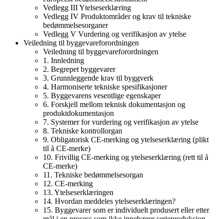
Vedlegg III Ytelseserklæring
Vedlegg IV Produktområder og krav til tekniske
bedømmelsesorganer
Vedlegg V Vurdering og verifikasjon av ytelse
Veiledning til byggevareforordningen
Veiledning til byggevareforordningen
1. Innledning
2. Begrepet byggevarer
3. Grunnleggende krav til byggverk
4. Harmoniserte tekniske spesifikasjoner
5. Byggevarens vesentlige egenskaper
6. Forskjell mellom teknisk dokumentasjon og
produktdokumentasjon
7. Systemer for vurdering og verifikasjon av ytelse
8. Tekniske kontrollorgan
9. Obligatorisk CE-merking og ytelseserklæring (plikt
til å CE-merke)
10. Frivillig CE-merking og ytelseserklæring (rett til å
CE-merke)
11. Tekniske bedømmelsesorgan
12. CE-merking
13. Ytelseserklæringen
14. Hvordan meddeles ytelseserklæringen?
15. Byggevarer som er individuelt produsert eller etter
mål i en prosess som ikke innebærer serieproduksjon