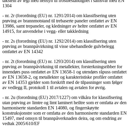
takstein av tegl med hensyn til frostbestandighet i samsvar med EN
1304
- nr. 2r (forordning (EU) nr. 1291/2014) om klassifisering uten
prøving av brannmotstand til trebaserte paneler omfattet av EN
13986, samt trepaneler, og kledninger av heltre omfattet av EN
14915, for anvendelse i vegg- eller takkledning
- nr. 2s (forordning (EU) nr. 1292/2014) om klassifisering uten
prøving av brannpåvirkning til visse ubehandlede gulvbelegg
omfattet av EN 14342
- nr. 2t (forordning (EU) nr. 1293/2014) om klassifisering uten
prøving av brannpåvirkning til metallekter, forsterkningsribber for
innendørs puss omfattet av EN 13658-1 og utendørs råpuss omfattet
av EN 13658-2, og metallekter og karakteristiske profiler omfattet
av EN 14353 gjelder som forskrift med de tilpasninger som følger
av vedlegg II, protokoll 1 til avtalen og avtalen for øvrig.
- nr. 2u (forordning (EU) 2017/1227) om vilkåra for klassifisering
utan prøving av limtre og limt laminert heiltre som er omfatta av den
harmoniserte standarden EN 14080, og fingerskøytte
konstruksjonstre som er omfatta av den harmoniserte standarden EN
15497, med omsyn til brannpåverknaden deira, og om endring av
vedtak 2005/610/EF