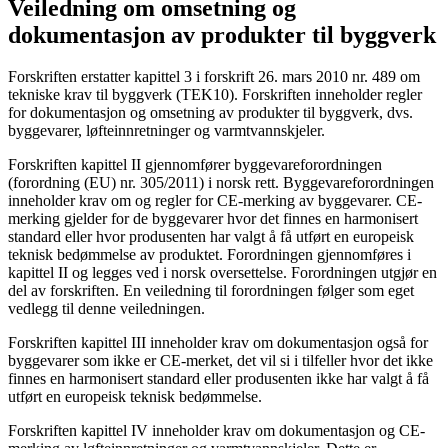
Veiledning om omsetning og
dokumentasjon av produkter til byggverk
Forskriften erstatter kapittel 3 i forskrift 26. mars 2010 nr. 489 om
tekniske krav til byggverk (TEK10). Forskriften inneholder regler
for dokumentasjon og omsetning av produkter til byggverk, dvs.
byggevarer, løfteinnretninger og varmtvannskjeler.
Forskriften kapittel II gjennomfører byggevareforordningen
(forordning (EU) nr. 305/2011) i norsk rett. Byggevareforordningen
inneholder krav om og regler for CE-merking av byggevarer. CE-
merking gjelder for de byggevarer hvor det finnes en harmonisert
standard eller hvor produsenten har valgt å få utført en europeisk
teknisk bedømmelse av produktet. Forordningen gjennomføres i
kapittel II og legges ved i norsk oversettelse. Forordningen utgjør en
del av forskriften. En veiledning til forordningen følger som eget
vedlegg til denne veiledningen.
Forskriften kapittel III inneholder krav om dokumentasjon også for
byggevarer som ikke er CE-merket, det vil si i tilfeller hvor det ikke
finnes en harmonisert standard eller produsenten ikke har valgt å få
utført en europeisk teknisk bedømmelse.
Forskriften kapittel IV inneholder krav om dokumentasjon og CE-