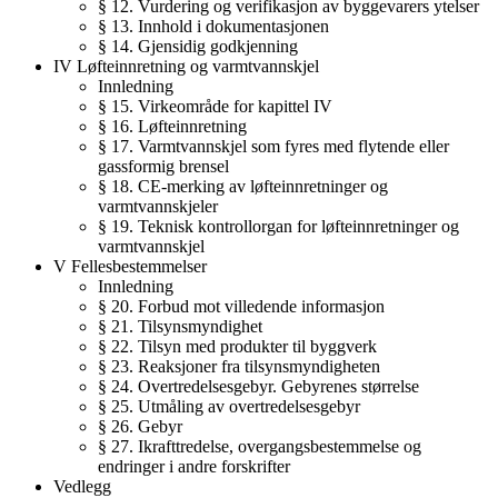
§ 12. Vurdering og verifikasjon av byggevarers ytelser
§ 13. Innhold i dokumentasjonen
§ 14. Gjensidig godkjenning
IV Løfteinnretning og varmtvannskjel
Innledning
§ 15. Virkeområde for kapittel IV
§ 16. Løfteinnretning
§ 17. Varmtvannskjel som fyres med flytende eller
gassformig brensel
§ 18. CE-merking av løfteinnretninger og
varmtvannskjeler
§ 19. Teknisk kontrollorgan for løfteinnretninger og
varmtvannskjel
V Fellesbestemmelser
Innledning
§ 20. Forbud mot villedende informasjon
§ 21. Tilsynsmyndighet
§ 22. Tilsyn med produkter til byggverk
§ 23. Reaksjoner fra tilsynsmyndigheten
§ 24. Overtredelsesgebyr. Gebyrenes størrelse
§ 25. Utmåling av overtredelsesgebyr
§ 26. Gebyr
§ 27. Ikrafttredelse, overgangsbestemmelse og
endringer i andre forskrifter
Vedlegg