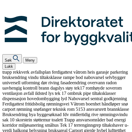
Søk
Meny
Lukk
trapp
rekkverk
avfallsplan
ferdigattest
våtrom
heis
garasje
parkering
bruksendring
vindu
tiltaksklasse
rampe
bod
nabovarsel
selvbygger
universell utforming
dør
riving
fasadeendring
overvann
radon
uavhengig kontroll
brann
dagslys
støy
tek17
romhøyde
soverom
ventilasjon
avfall
ildsted
lys
tek 17
ombruk
pipe
tiltaksklasser
dispensasjon
hovedombygging
lyd
Nabovarsel
sentral godkjenning
Ferdigattest
fritidsbolig
rømningsvei
Våtrom
boenhet
håndløper
snø
carport
rømning
snøfanger
teknisk rom
5153
ansvarsrett
brannklasse
Bruksendring
bya
byggesøknad
fdv
midlertidig
rive
rømningsvindu
sak 10
skorstein
støttemur
toalett
Trapp
ansvarsområder
bad
energi
korridor
miljøsanering
småhus
Tek 17
terrenginngrep
tiltakshaver
u-
verdi
balkong
belysning
bruksareal
Carport
gjerde
hybel
lufttetthet