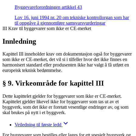
Byggevareforordningen artikkel 43
Lov 16. juni 1994 nr. 20 om tekniske kontrollorgan som har
til oppgåve å gjennomføre samsvarsvurderingar
III Krav til byggevarer som ikke er CE-merket
Innledning
Kapittel III inneholder krav om dokumentasjon også for byggevarer
som ikke er CE-merket, det vil si i tilfeller hvor det ikke finnes en
harmonisert standard eller produsenten ikke har valgt å få utført en
europeisk teknisk bedømmelse.
§ 9. Virkeområde for kapittel III
Dette kapittelet gjelder for byggevarer som ikke er CE-merket.
Kapittelet gjelder likevel ikke for byggevarer som tas ut av et
byggverk, som det ikke er foretatt vesentlige endringer av, og som
skal brukes på nytt i et byggverk.
Veiledning til første ledd
For byggevarer som bestilles eller lages for ett spesielt byggverk og