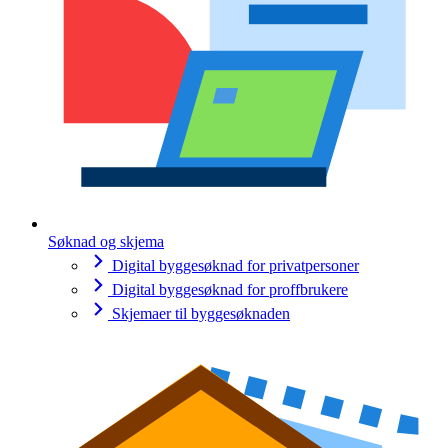
Søknad og skjema
Digital byggesøknad for privatpersoner
Digital byggesøknad for proffbrukere
Skjemaer til byggesøknaden