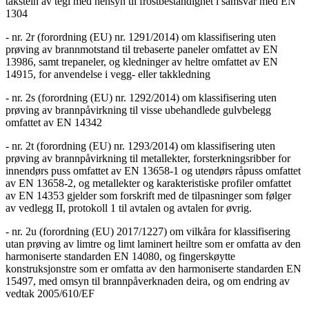
takstein av tegl med hensyn til frostbestandighet i samsvar med EN
1304
- nr. 2r (forordning (EU) nr. 1291/2014) om klassifisering uten
prøving av brannmotstand til trebaserte paneler omfattet av EN
13986, samt trepaneler, og kledninger av heltre omfattet av EN
14915, for anvendelse i vegg- eller takkledning
- nr. 2s (forordning (EU) nr. 1292/2014) om klassifisering uten
prøving av brannpåvirkning til visse ubehandlede gulvbelegg
omfattet av EN 14342
- nr. 2t (forordning (EU) nr. 1293/2014) om klassifisering uten
prøving av brannpåvirkning til metallekter, forsterkningsribber for
innendørs puss omfattet av EN 13658-1 og utendørs råpuss omfattet
av EN 13658-2, og metallekter og karakteristiske profiler omfattet
av EN 14353 gjelder som forskrift med de tilpasninger som følger
av vedlegg II, protokoll 1 til avtalen og avtalen for øvrig.
- nr. 2u (forordning (EU) 2017/1227) om vilkåra for klassifisering
utan prøving av limtre og limt laminert heiltre som er omfatta av den
harmoniserte standarden EN 14080, og fingerskøytte
konstruksjonstre som er omfatta av den harmoniserte standarden EN
15497, med omsyn til brannpåverknaden deira, og om endring av
vedtak 2005/610/EF