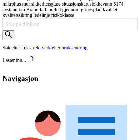
mikrohus
mur
sikkerhetsglass
situasjonskart
slokkevann
5174
avstand
bra
Brann
fall
farefelt
gjennomføringsplan
kvalitet
kvalitetssikring
ledelinje
risikoklasse
Søk etter f.eks.
rekkverk
eller
bruksendring
Laster inn...
Navigasjon