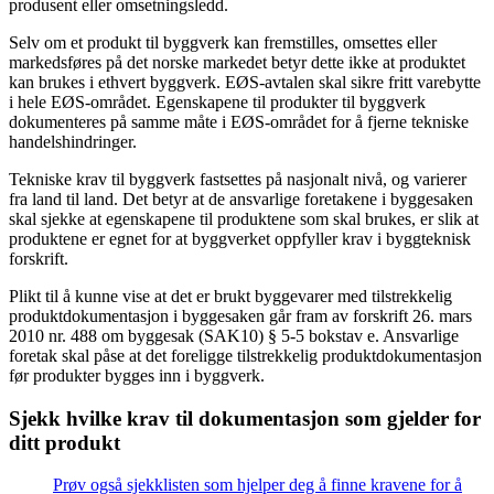
produsent eller omsetningsledd.
Selv om et produkt til byggverk kan fremstilles, omsettes eller
markedsføres på det norske markedet betyr dette ikke at produktet
kan brukes i ethvert byggverk. EØS-avtalen skal sikre fritt varebytte
i hele EØS-området. Egenskapene til produkter til byggverk
dokumenteres på samme måte i EØS-området for å fjerne tekniske
handelshindringer.
Tekniske krav til byggverk fastsettes på nasjonalt nivå, og varierer
fra land til land. Det betyr at de ansvarlige foretakene i byggesaken
skal sjekke at egenskapene til produktene som skal brukes, er slik at
produktene er egnet for at byggverket oppfyller krav i byggteknisk
forskrift.
Plikt til å kunne vise at det er brukt byggevarer med tilstrekkelig
produktdokumentasjon i byggesaken går fram av forskrift 26. mars
2010 nr. 488 om byggesak (SAK10) § 5-5 bokstav e. Ansvarlige
foretak skal påse at det foreligge tilstrekkelig produktdokumentasjon
før produkter bygges inn i byggverk.
Sjekk hvilke krav til dokumentasjon som gjelder for
ditt produkt
Prøv også sjekklisten som hjelper deg å finne kravene for å