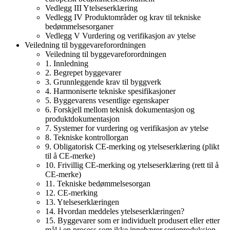
Vedlegg III Ytelseserklæring
Vedlegg IV Produktområder og krav til tekniske
bedømmelsesorganer
Vedlegg V Vurdering og verifikasjon av ytelse
Veiledning til byggevareforordningen
Veiledning til byggevareforordningen
1. Innledning
2. Begrepet byggevarer
3. Grunnleggende krav til byggverk
4. Harmoniserte tekniske spesifikasjoner
5. Byggevarens vesentlige egenskaper
6. Forskjell mellom teknisk dokumentasjon og
produktdokumentasjon
7. Systemer for vurdering og verifikasjon av ytelse
8. Tekniske kontrollorgan
9. Obligatorisk CE-merking og ytelseserklæring (plikt
til å CE-merke)
10. Frivillig CE-merking og ytelseserklæring (rett til å
CE-merke)
11. Tekniske bedømmelsesorgan
12. CE-merking
13. Ytelseserklæringen
14. Hvordan meddeles ytelseserklæringen?
15. Byggevarer som er individuelt produsert eller etter
mål i en prosess som ikke innebærer serieproduksjon