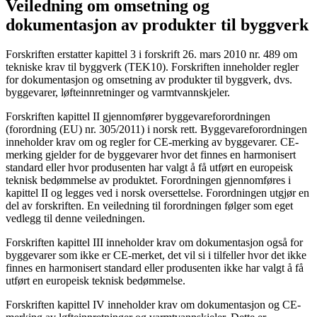
Veiledning om omsetning og
dokumentasjon av produkter til byggverk
Forskriften erstatter kapittel 3 i forskrift 26. mars 2010 nr. 489 om
tekniske krav til byggverk (TEK10). Forskriften inneholder regler
for dokumentasjon og omsetning av produkter til byggverk, dvs.
byggevarer, løfteinnretninger og varmtvannskjeler.
Forskriften kapittel II gjennomfører byggevareforordningen
(forordning (EU) nr. 305/2011) i norsk rett. Byggevareforordningen
inneholder krav om og regler for CE-merking av byggevarer. CE-
merking gjelder for de byggevarer hvor det finnes en harmonisert
standard eller hvor produsenten har valgt å få utført en europeisk
teknisk bedømmelse av produktet. Forordningen gjennomføres i
kapittel II og legges ved i norsk oversettelse. Forordningen utgjør en
del av forskriften. En veiledning til forordningen følger som eget
vedlegg til denne veiledningen.
Forskriften kapittel III inneholder krav om dokumentasjon også for
byggevarer som ikke er CE-merket, det vil si i tilfeller hvor det ikke
finnes en harmonisert standard eller produsenten ikke har valgt å få
utført en europeisk teknisk bedømmelse.
Forskriften kapittel IV inneholder krav om dokumentasjon og CE-