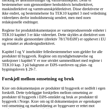
merking av løfteinnretninger og varmtvannskjeler. Dette er
bestemmelser som gjennomfører henholdsvis heisdirektivet,
maskindirektivet og varmtvannskjeldirektivet. Disse direktivene er
ikke endret, og bestemmelsene fra TEK10 kapittel 3 med veiledning
videreføres derfor innholdsmessig uendret, men med noen
redaksjonelle endringer.
Reglene for produktdokumentasjon av varmeproduserende enheter i
TEK10 kapittel 3 er ikke videreført. Dette skyldes at direktivet som
reglene skulle gjennomføre (direktiv 78/170/EØF) er opphevet i EU
og erstattet av økodesigndirektivet.
Kapittel I og V inneholder fellesbestemmelser som gjelder for alle
produkter til byggverk. Reglene om myndighetsutøvelse og
sanksjoner i kapittel V er noe utvidet sammenliknet med reglene i
TEK10 kap. 3 på bakgrunn av EØS-vareloven og plan- og
bygningsloven § 29-7.
Forskjell mellom omsetning og bruk
Krav om dokumentasjon av produkter til byggverk er nedfelt i egen
forskrift. Dette tydeliggjør forskjellen mellom omsetning av
produkter til byggverk i EØS-området og bruk av produkter til
byggverk i Norge. Krav om og til dokumentasjon av egenskaper
ved omsetning og markedsføring av byggevarer er rettet mot