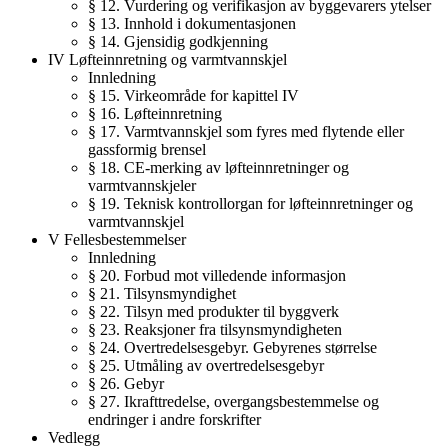
§ 12. Vurdering og verifikasjon av byggevarers ytelser
§ 13. Innhold i dokumentasjonen
§ 14. Gjensidig godkjenning
IV Løfteinnretning og varmtvannskjel
Innledning
§ 15. Virkeområde for kapittel IV
§ 16. Løfteinnretning
§ 17. Varmtvannskjel som fyres med flytende eller
gassformig brensel
§ 18. CE-merking av løfteinnretninger og
varmtvannskjeler
§ 19. Teknisk kontrollorgan for løfteinnretninger og
varmtvannskjel
V Fellesbestemmelser
Innledning
§ 20. Forbud mot villedende informasjon
§ 21. Tilsynsmyndighet
§ 22. Tilsyn med produkter til byggverk
§ 23. Reaksjoner fra tilsynsmyndigheten
§ 24. Overtredelsesgebyr. Gebyrenes størrelse
§ 25. Utmåling av overtredelsesgebyr
§ 26. Gebyr
§ 27. Ikrafttredelse, overgangsbestemmelse og
endringer i andre forskrifter
Vedlegg