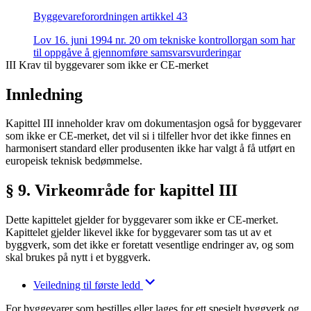
Byggevareforordningen artikkel 43
Lov 16. juni 1994 nr. 20 om tekniske kontrollorgan som har
til oppgåve å gjennomføre samsvarsvurderingar
III Krav til byggevarer som ikke er CE-merket
Innledning
Kapittel III inneholder krav om dokumentasjon også for byggevarer
som ikke er CE-merket, det vil si i tilfeller hvor det ikke finnes en
harmonisert standard eller produsenten ikke har valgt å få utført en
europeisk teknisk bedømmelse.
§ 9. Virkeområde for kapittel III
Dette kapittelet gjelder for byggevarer som ikke er CE-merket.
Kapittelet gjelder likevel ikke for byggevarer som tas ut av et
byggverk, som det ikke er foretatt vesentlige endringer av, og som
skal brukes på nytt i et byggverk.
Veiledning til første ledd
For byggevarer som bestilles eller lages for ett spesielt byggverk og