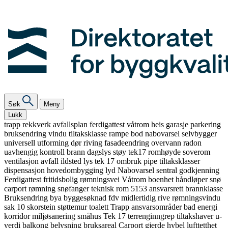
Søk
Meny
Lukk
trapp
rekkverk
avfallsplan
ferdigattest
våtrom
heis
garasje
parkering
bruksendring
vindu
tiltaksklasse
rampe
bod
nabovarsel
selvbygger
universell utforming
dør
riving
fasadeendring
overvann
radon
uavhengig kontroll
brann
dagslys
støy
tek17
romhøyde
soverom
ventilasjon
avfall
ildsted
lys
tek 17
ombruk
pipe
tiltaksklasser
dispensasjon
hovedombygging
lyd
Nabovarsel
sentral godkjenning
Ferdigattest
fritidsbolig
rømningsvei
Våtrom
boenhet
håndløper
snø
carport
rømning
snøfanger
teknisk rom
5153
ansvarsrett
brannklasse
Bruksendring
bya
byggesøknad
fdv
midlertidig
rive
rømningsvindu
sak 10
skorstein
støttemur
toalett
Trapp
ansvarsområder
bad
energi
korridor
miljøsanering
småhus
Tek 17
terrenginngrep
tiltakshaver
u-
verdi
balkong
belysning
bruksareal
Carport
gjerde
hybel
lufttetthet